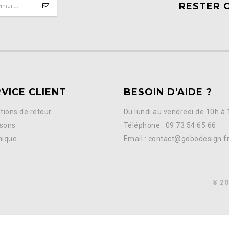
RESTER 
VICE CLIENT
BESOIN D'AIDE ?
tions de retour
Du lundi au vendredi de 10h à
isons
Téléphone : 09 73 54 65 66
nique
Email : contact@gobodesign.f
© 20