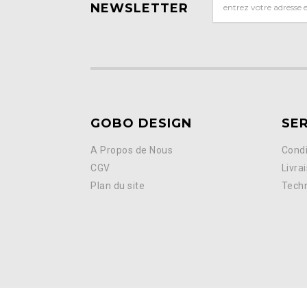
NEWSLETTER
GOBO DESIGN
SER
A Propos de Nous
Condi
CGV
Livra
Plan du site
Tech