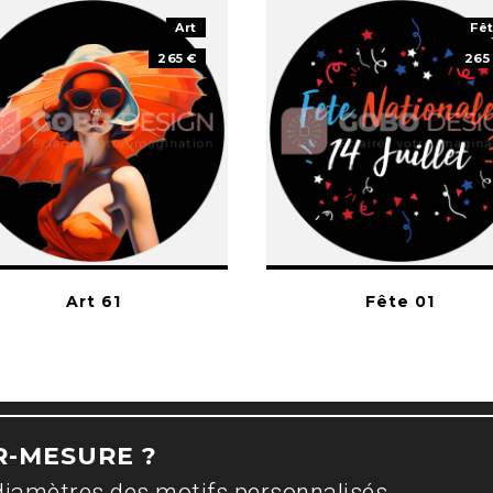
Art
Fê
265 €
265
Art 61
Fête 01
R-MESURE ?
diamètres des motifs personnalisés