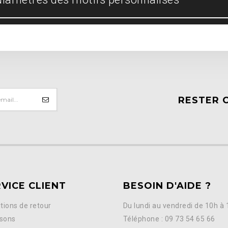
RESTER 
VICE CLIENT
BESOIN D'AIDE ?
tions de retour
Du lundi au vendredi de 10h à
isons
Téléphone : 09 73 54 65 66