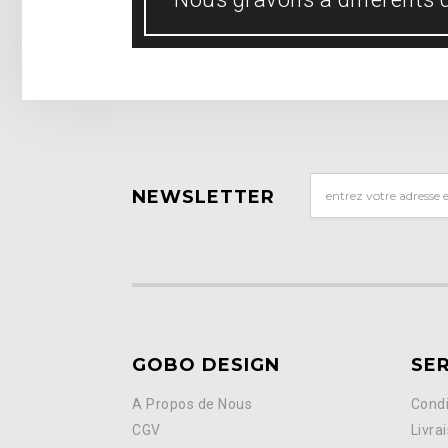
NEWSLETTER
GOBO DESIGN
SER
A Propos de Nous
Condi
CGV
Livra