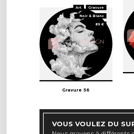
Art
Gravure
Noir & Blanc
89 €
Gravure 56
VOUS VOULEZ DU SU
Nous gravons à différents 