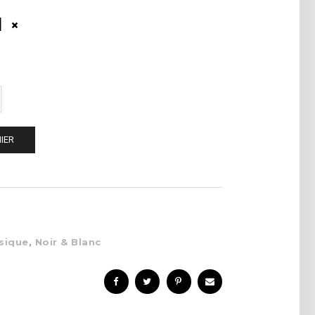
1
IER
sique
,
Noir & Blanc