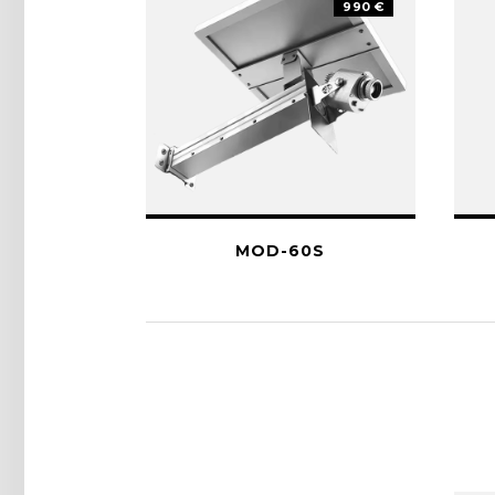
990 €
MOD-60S