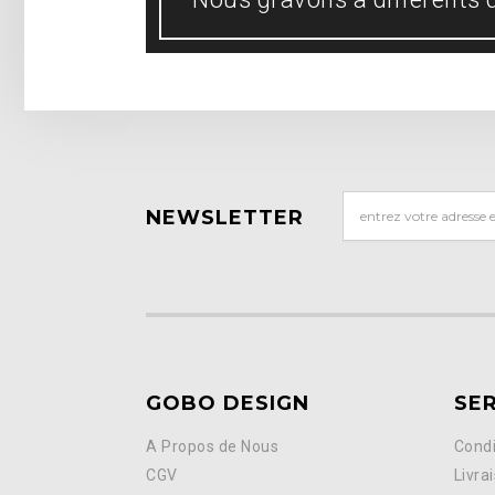
NEWSLETTER
GOBO DESIGN
SER
A Propos de Nous
Condi
CGV
Livra