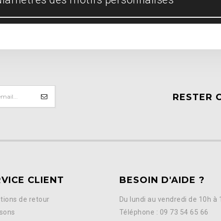
RESTER 
VICE CLIENT
BESOIN D'AIDE ?
tions de retour
Du lundi au vendredi de 10h à
isons
Téléphone : 09 73 54 65 66