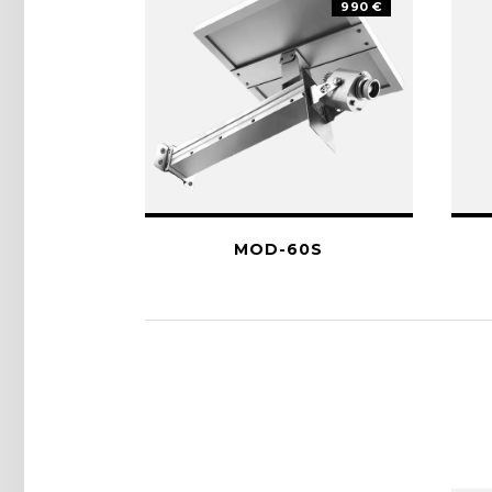
990 €
MOD-60S