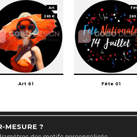
Art
Fê
265 €
265
Art 61
Fête 01
R-MESURE ?
diamètres des motifs personnalisés