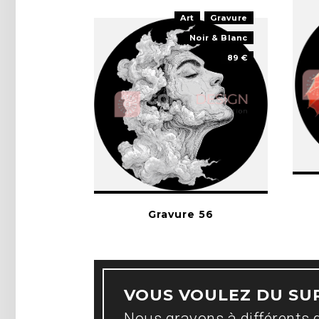
Art
Gravure
Noir & Blanc
89 €
Gravure 56
VOUS VOULEZ DU SU
Nous gravons à différents 