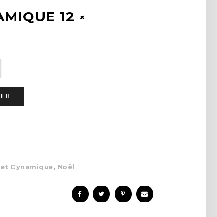
AMIQUE 12
IER
fet Dynamique
,
Noël